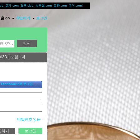
]
lub
교제.com
결혼.club
속궁합.com
교환.com
동거.com
혼.co
가입하기
로그인
at3D
포럼
더
Facebook으로 로그인
비밀번호 잊음