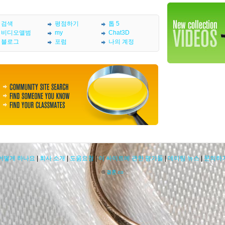
검색
평점하기
톱 5
비디오앨범
my
Chat3D
블로그
포럼
나의 계정
어떻게 하나요
|
회사 소개
|
도움요청
|
이 싸이트에 관한 평가들
|
데이팅 뉴스
|
문의하
©
결혼.co