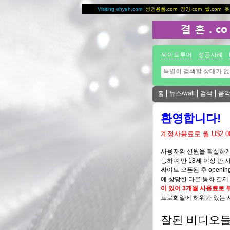
[
Visiting ehyeh.com
성인용품.com
영양.com
쌀.com
옷
싸이트투어
성공사례
홈
뉴스/wall
검색
음
환영합니다!
계정사용료로 월 U$2.
사용자의 신원을 확실하게
능하며 만 18세 이상 만 
싸이트 오픈된 후 opening
에 상당한 다른 통화 결제 
이 있어 3개월 사용료로 부득
프로화일에 허위가 있는 
잘된 비디오