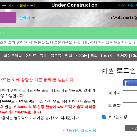
Under Construction
]
[
.com
책.com
할인.com
Visiting 사랑.c
한국어
Welcome to
결
Info
악
비디오앨범
이벤트
그룹
블로그
께임
3DCity
앨범
flesh 챗
멧세지
Ch
회원 로그인
00(또는 이에 상당한 다른 통화)를 받습니다.
 하기 위하여 크레딧카드 또는 데빗크레딧카드로만 결제 가
아이디:
사용 가능합니다.
 event로 2020년 9월 30일 까지 무료사용. (U$1.00 또는 이
비밀번호:
후 환불.
Automatic $1인증 환불에 싸이트적 기술적 어려움
이 $1 charge 합니다.
)
로그인 저장
사용자는 영구적으로 재가입 불가하게 삭제됩니다.
들
0
동영상 업로드 됨