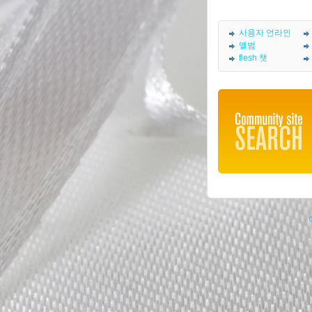
사용자 언라인
앨범
flesh 챗