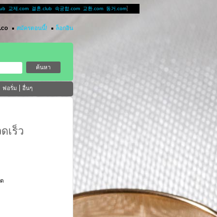
]
lub
교제.com
결혼.club
속궁합.com
교환.com
동거.com
co
สมัครตอนนี้!
ล็อกอิน
ฟอรั่ม
อื่นๆ
ดเร็ว
ิด