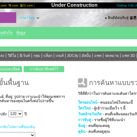
Under Construction
]
[
.com
책.com
할인.com
Visiting 사랑.c
ภาษาไทย
ยินดีต้อนรับสู่
결혼.
ามสำเร็จ
ข้อมูล
พลง
วีดีโอ
อีเว้นท์
กลุ่ม
บล็อก
เกมส์
3DCity
อัลบั้ม
แชท
จดหมาย
แชท 3D
้นพื้นฐาน
การค้นหาแบบรว
วิธีที่ดีกว่าในการค้นหาและค้นหาใคร!
์, ที่อยู่, รูปถ่าย เราแนะนำให้คุณเซฟการ
ารค้นหาของคุณในครั้งต่อไปง่ายขึ้น
ใครออนไลน์
- คนออนไลน์ในขณะนี้
ใครใหม่
- ผู้เข้าร่วมเมื่อเร็ว ๆ นี้
ปยัง
ปี
วันคล้ายวันเกิด
- คนที่เฉลิมฉลองวันเก
การจับคู่
- รายชื่อผู้ใช้ที่แนะนำ
ฉันดู
- คนที่คุณเคยดู
็ตกลับไปสถานที่ของฉัน
ดูฉัน
- คนที่เคยดูคุณ