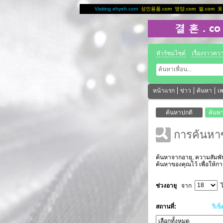
[
Visiting ehyeh.com
성인용품.com
영양.com
쌀.com
옷
ทัวร์ชมไซต์
เรื่องราวคว
หน้าแรก
ข่าว
ค้นหา
เ
การค้นหาขั
ค้นหาจากอายุ, ความสัมพันธ
ค้นหาของคุณไว้ เพื่อให้ก
ช่วงอายุ
จาก
ไ
สถานที่:
รีเซ